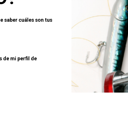
 saber cuáles son tus 
Puedes contactarme por email a enrique@cosaschulasdepesca.com o a través de mi perfil de 